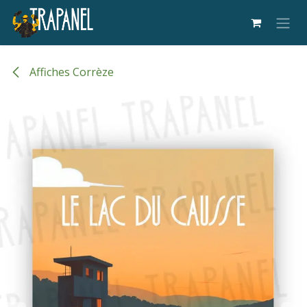
Se rendre au contenu
Affiches Corrèze