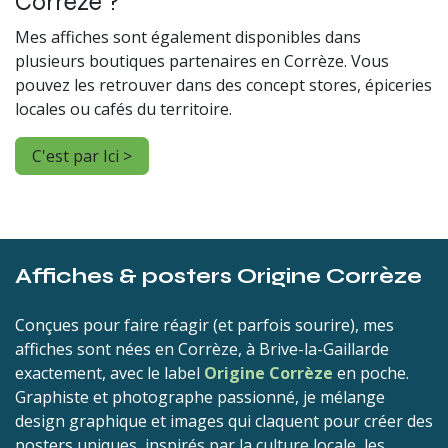
Corrèze ?
Mes affiches sont également disponibles dans
plusieurs boutiques partenaires en Corrèze. Vous
pouvez les retrouver dans des concept stores, épiceries
locales ou cafés du territoire.
C'est par Ici >
Affiches & posters Origine Corrèze
Conçues pour faire réagir (et parfois sourire), mes
affiches sont nées en Corrèze, à Brive-la-Gaillarde
exactement, avec le label
Origine Corrèze
en poche.
Graphiste et photographe passionné, je mélange
design graphique et images qui claquent pour créer des
posters uniques, inspirés par la culture locale, les