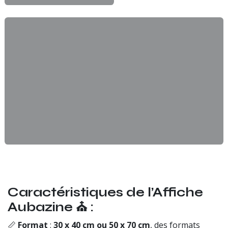
Caractéristiques de l’Affiche
Aubazine ⛪ :
📏
Format
:
30 x 40 cm ou 50 x 70 cm
, des formats