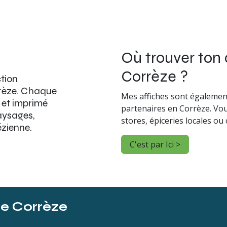
Où trouver ton 
Corrèze ?
ction
rrèze. Chaque
Mes affiches sont égalemen
e et imprimé
partenaires en Corrèze. Vo
aysages,
stores, épiceries locales ou 
ézienne.
C'est par Ici >
ne Corrèze