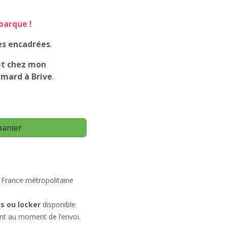
barque !
hes encadrées
.
it chez mon
emard à Brive
.
panier
 France métropolitaine
is ou locker
disponible
nt au moment de l’envoi.