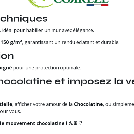
echniques
, idéal pour habiller un mur avec élégance.
r
150 g/m²
, garantissant un rendu éclatant et durable.
ion
oigné
pour une protection optimale.
hocolatine et imposez la v
tielle
, afficher votre amour de la
Chocolatine
, ou simpleme
pour vous.
le mouvement chocolatine !
💪🍫🥐