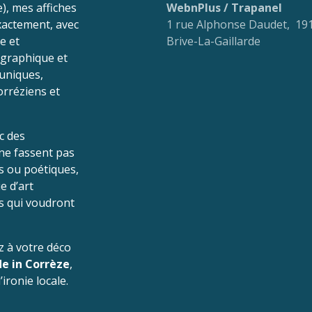
), mes affiches
WebnPlus / Trapanel
exactement, avec
1 rue Alphonse Daudet, 19
e et
Brive-La-Gaillarde
 graphique et
 uniques,
orréziens et
c des
 ne fassent pas
es ou poétiques,
e d’art
és qui voudront
z à votre déco
e in Corrèze
,
ironie locale.