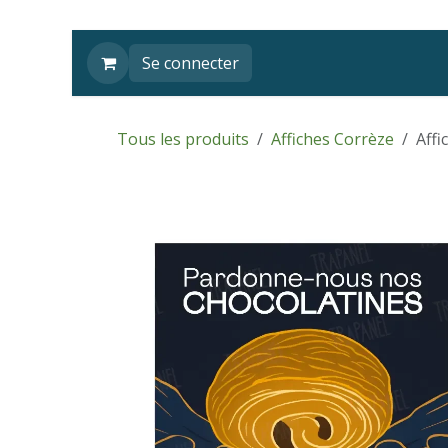
Se rendre au contenu
Se connecter
Tous les produits
Affiches Corrèze
Affi