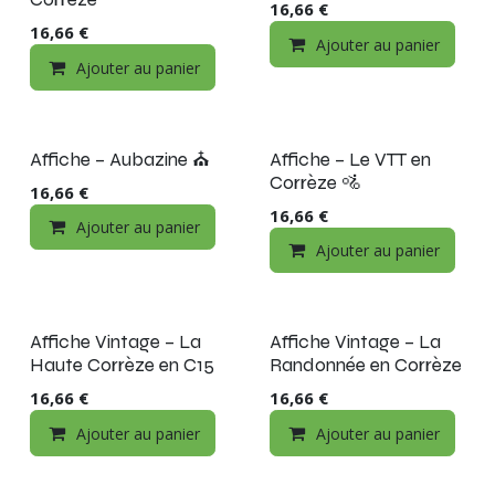
16,66
€
16,66
€
Ajouter au panier
Ajouter au panier
Nouveau !
Nouveau !
Affiche – Aubazine ⛪
Affiche – Le VTT en
Corrèze 🚵
16,66
€
16,66
€
Ajouter au panier
Ajouter au panier
Affiche Vintage – La
Affiche Vintage – La
Haute Corrèze en C15
Randonnée en Corrèze
16,66
€
16,66
€
Ajouter au panier
Ajouter au panier