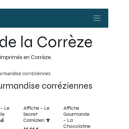
de la Corrèze
 imprimés en Corrèze.
urmandise corréziennes
ourmandise corréziennes
!
 – Le
Affiche – Le
Affiche
de
Secret
Gourmande
🍎
Corrézien 🍄
– La
Chocolatine
16,66
€