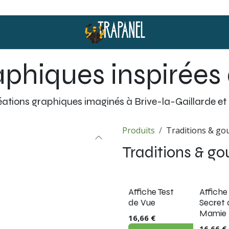
aphiques inspirées 
créations graphiques imaginés à Brive-la-Gaillarde et
Produits
Traditions & go
Traditions & g
Nouveau 
Affiche Test
Affiche
de Vue
Secret 
Mamie 
16,66
€
16,66
€